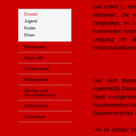
Abteilungen
und helfen zu kön
Einsatz
absolviert. Die 
Jugend
Tätigkeiten. Im 
Kinder
Kameraden einen 
Ehren
Umgang mit de
Meldungen
Einsatzsituatione
Mach mit!
Förderverein
Bildergalerie
Seit dem Beste
regelmäßig Dien
Dienste und
Veranstaltungen
Stadt Harzgerode
Wochenendschul
Datenschutz
Zusammenarbeit al
Impressum
Um im Einsatz bes