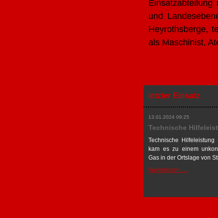
Einsatzabteilung
und Landesebene,
Heyrothsberge, te
als Maschinist, A
letzter Einsatz
13.01.2024 09:25
Technische Hilfeleis
Technische Hilfeleistung
kam es zu einem unkontro
Gas in der Ortslage von S
Technische
Weiterlesen …
Hilfeleistun