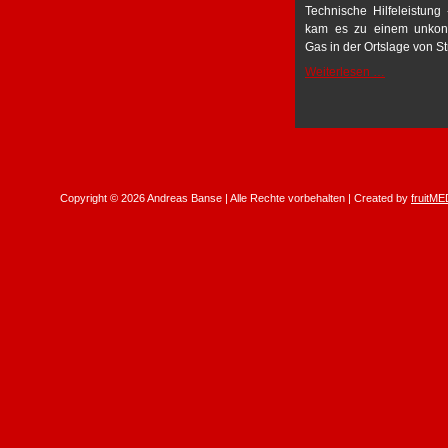
Technische Hilfeleistung
kam es zu einem unkontro
Gas in der Ortslage von S
Technische
Weiterlesen …
Hilfeleistun
Copyright © 2026 Andreas Banse | Alle Rechte vorbehalten | Created by
fruitME